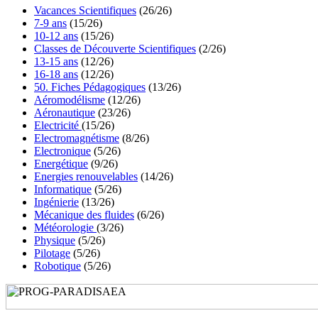
Vacances Scientifiques
(26/26)
7-9 ans
(15/26)
10-12 ans
(15/26)
Classes de Découverte Scientifiques
(2/26)
13-15 ans
(12/26)
16-18 ans
(12/26)
50. Fiches Pédagogiques
(13/26)
Aéromodélisme
(12/26)
Aéronautique
(23/26)
Electricité
(15/26)
Electromagnétisme
(8/26)
Electronique
(5/26)
Energétique
(9/26)
Energies renouvelables
(14/26)
Informatique
(5/26)
Ingénierie
(13/26)
Mécanique des fluides
(6/26)
Météorologie
(3/26)
Physique
(5/26)
Pilotage
(5/26)
Robotique
(5/26)