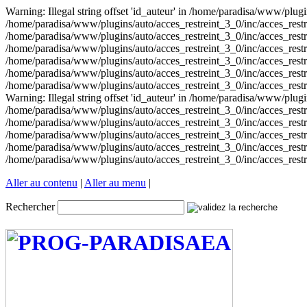
Warning: Illegal string offset 'id_auteur' in /home/paradisa/www/plugin
/home/paradisa/www/plugins/auto/acces_restreint_3_0/inc/acces_restrein
/home/paradisa/www/plugins/auto/acces_restreint_3_0/inc/acces_restrein
/home/paradisa/www/plugins/auto/acces_restreint_3_0/inc/acces_restrein
/home/paradisa/www/plugins/auto/acces_restreint_3_0/inc/acces_restrein
/home/paradisa/www/plugins/auto/acces_restreint_3_0/inc/acces_restrein
/home/paradisa/www/plugins/auto/acces_restreint_3_0/inc/acces_restr
Warning: Illegal string offset 'id_auteur' in /home/paradisa/www/plugin
/home/paradisa/www/plugins/auto/acces_restreint_3_0/inc/acces_restrein
/home/paradisa/www/plugins/auto/acces_restreint_3_0/inc/acces_restrein
/home/paradisa/www/plugins/auto/acces_restreint_3_0/inc/acces_restrein
/home/paradisa/www/plugins/auto/acces_restreint_3_0/inc/acces_restrein
/home/paradisa/www/plugins/auto/acces_restreint_3_0/inc/acces_restr
Aller au contenu
|
Aller au menu
|
Rechercher