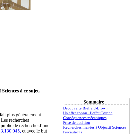
 Sciences à ce sujet.
Sommaire
Découverte Biefield-Brown
Un effet connu - l’effet Corona
 fait plus généralement
Conséquences mécaniques
 Les recherches
Prise de position
e public de recherche d’une
Recherches menées à Objectif Sciences
 3,130,945,
et avec le but
Précautions