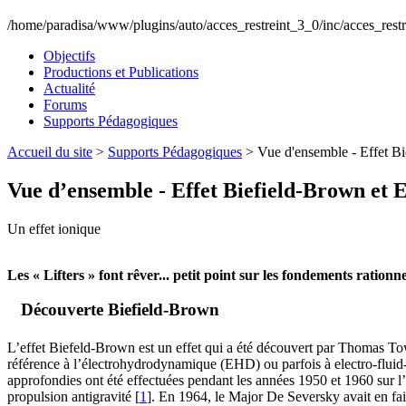
/home/paradisa/www/plugins/auto/acces_restreint_3_0/inc/acces_restr
Objectifs
Productions et Publications
Actualité
Forums
Supports Pédagogiques
Accueil du site
>
Supports Pédagogiques
> Vue d'ensemble - Effet Bi
Vue d’ensemble - Effet Biefield-Brown et 
Un effet ionique
Les « Lifters » font rêver... petit point sur les fondements ration
Découverte Biefield-Brown
L’effet Biefeld-Brown est un effet qui a été découvert par Thomas 
référence à l’électrohydrodynamique (EHD) ou parfois à electro-flui
approfondies ont été effectuées pendant les années 1950 et 1960 sur l’u
propulsion antigravité
[
1
]
. En 1964, le Major De Seversky avait en fait