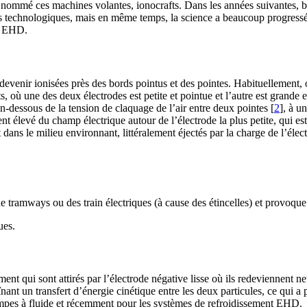
ait nommé ces machines volantes, ionocrafts. Dans les années suivantes,
ions technologiques, mais en même temps, la science a beaucoup progre
ur EHD.
devenir ionisées près des bords pointus et des pointes. Habituellement, 
s, où une des deux électrodes est petite et pointue et l’autre est grande et
n-dessous de la tension de claquage de l’air entre deux pointes
[
2
]
, à u
nt élevé du champ électrique autour de l’électrode la plus petite, qui est
 dans le milieu environnant, littéralement éjectés par la charge de l’élec
e tramways ou des train électriques (à cause des étincelles) et provoque
ues.
t qui sont attirés par l’électrode négative lisse où ils redeviennent ne
înant un transfert d’énergie cinétique entre les deux particules, ce qui a 
 pompes à fluide et récemment pour les systèmes de refroidissement EHD.