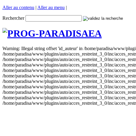
Aller au contenu
|
Aller au menu
|
Rechercher
Warning: Illegal string offset 'id_auteur' in /home/paradisa/www/plugin
/home/paradisa/www/plugins/auto/acces_restreint_3_0/inc/acces_restrein
/home/paradisa/www/plugins/auto/acces_restreint_3_0/inc/acces_restrein
/home/paradisa/www/plugins/auto/acces_restreint_3_0/inc/acces_restrein
/home/paradisa/www/plugins/auto/acces_restreint_3_0/inc/acces_restrein
/home/paradisa/www/plugins/auto/acces_restreint_3_0/inc/acces_restrein
/home/paradisa/www/plugins/auto/acces_restreint_3_0/inc/acces_restrein
/home/paradisa/www/plugins/auto/acces_restreint_3_0/inc/acces_restrein
/home/paradisa/www/plugins/auto/acces_restreint_3_0/inc/acces_restrein
/home/paradisa/www/plugins/auto/acces_restreint_3_0/inc/acces_restrein
/home/paradisa/www/plugins/auto/acces_restreint_3_0/inc/acces_restrein