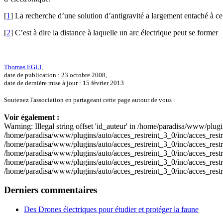
[
1
]
La recherche d’une solution d’antigravité a largement entaché à ce
[
2
]
C’est à dire la distance à laquelle un arc électrique peut se former
Thomas EGLI
,
date de publication : 23 octobre 2008,
date de dernière mise à jour : 15 février 2013
Soutenez l'association en partageant cette page autour de vous :
Voir également :
Warning: Illegal string offset 'id_auteur' in /home/paradisa/www/plugin
/home/paradisa/www/plugins/auto/acces_restreint_3_0/inc/acces_restrein
/home/paradisa/www/plugins/auto/acces_restreint_3_0/inc/acces_restrein
/home/paradisa/www/plugins/auto/acces_restreint_3_0/inc/acces_restrein
/home/paradisa/www/plugins/auto/acces_restreint_3_0/inc/acces_restrein
/home/paradisa/www/plugins/auto/acces_restreint_3_0/inc/acces_restr
Derniers commentaires
Des Drones électriques pour étudier et protéger la faune