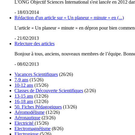
L'ONG Objectif Sciences International s'est lancée en 2012 dan
- 18/03/2014
Rédaction d'un article sur « Un planeur « minute » en (...)
L’article « Un planeur « minute » en dépron pour bien commencer 
- 21/02/2013
Relecture des articles
Bonjour à tous, anciens, nouveaux membres de l’équipe. Bonne an
- 08/02/2013
Vacances Scientifiques
(26/26)
7-9 ans
(15/26)
10-12 ans
(15/26)
Classes de Découverte Scientifiques
(2/26)
13-15 ans
(12/26)
16-18 ans
(12/26)
50. Fiches Pédagogiques
(13/26)
Aéromodélisme
(12/26)
Aéronautique
(23/26)
Electricité
(15/26)
Electromagnétisme
(8/26)
Electronique
(5/26)