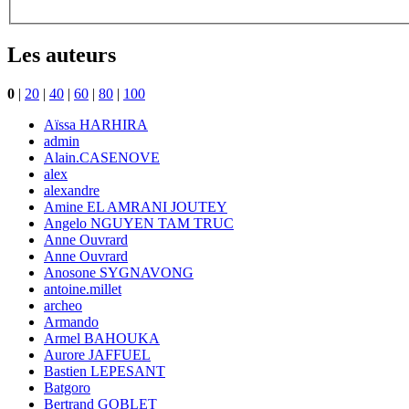
Les auteurs
0
|
20
|
40
|
60
|
80
|
100
Aïssa HARHIRA
admin
Alain.CASENOVE
alex
alexandre
Amine EL AMRANI JOUTEY
Angelo NGUYEN TAM TRUC
Anne Ouvrard
Anne Ouvrard
Anosone SYGNAVONG
antoine.millet
archeo
Armando
Armel BAHOUKA
Aurore JAFFUEL
Bastien LEPESANT
Batgoro
Bertrand GOBLET